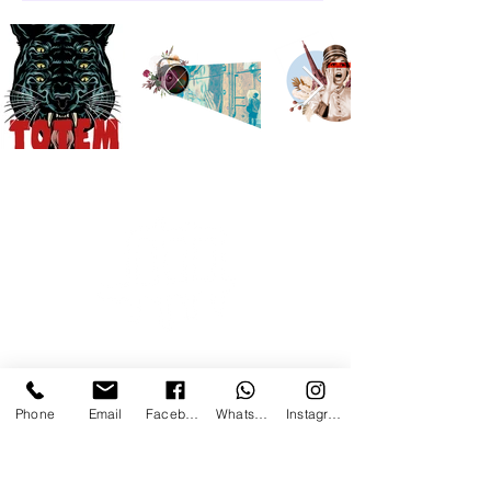
Phone
Email
Facebook
Whatsapp
Instagram
>
Contatti
Home
+39 366 170 1389
>
Mostre