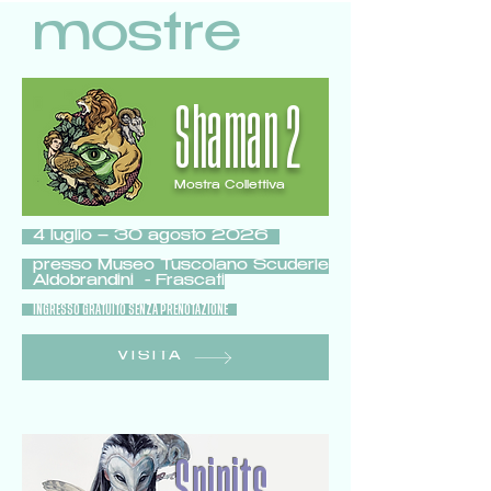
mostre
Shaman 2
Mostra Collettiva
4 luglio – 30 agosto 2026
presso Museo Tuscolano Scuderie
Aldobrandini - Frascati
INGRESSO GRATUITO SENZA PRENOTAZIONE
VISITA