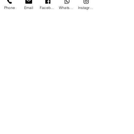
Phone
Email
Facebook
Whatsapp
Instagram
Potrebbe anche interessarti: