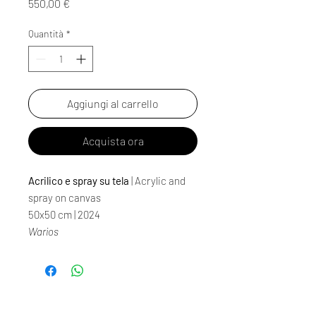
Prezzo
550,00 €
Quantità
*
Aggiungi al carrello
Acquista ora
Acrilico e spray su tela
| Acrylic and
spray on canvas
50x50 cm | 2024
Warios