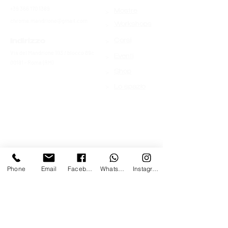
+39 366 170 1389
>
Mostre
chroma.mandrione@gmail.com
>
Workshops
>
Indirizzo
Corsi
Via del Mandrione 103 / blocco 89c
>
Eventi
00181 - Roma (RM)
>
Shop
>
Lo spazio
Phone
Email
Facebook
Whatsapp
Instagram