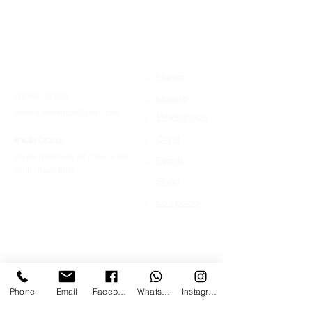
>
Contatti
Home
+39 366 170 1389
>
Mostre
chroma.mandrione@gmail.com
>
Workshops
>
Indirizzo
Corsi
Via del Mandrione 103 / blocco 89c
>
Eventi
00181 - Roma (RM)
>
Shop
>
Lo spazio
Phone
Email
Facebook
Whatsapp
Instagram