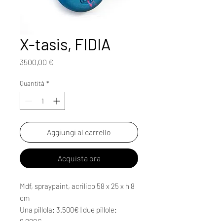
X-tasis, FIDIA
Prezzo
3500,00 €
Quantità
*
Aggiungi al carrello
Acquista ora
Mdf, spraypaint, acrilico 58 x 25 x h 8
cm
Una pillola: 3.500€ | due pillole: