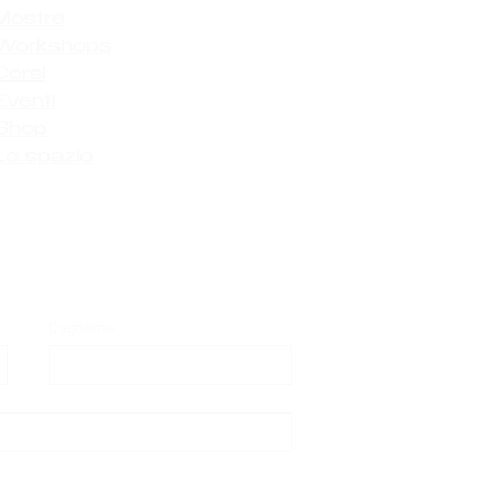
Mostre
Workshops
Corsi
Eventi
Shop
Lo spazio
Cognome