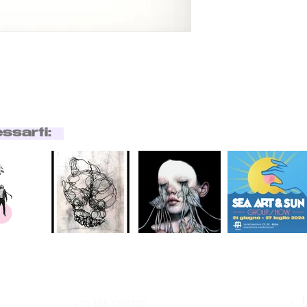
essarti:
>
+39 366 170 1389
Contatti