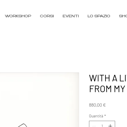
WORKSHOP
CORSI
EVENTI
LO SPAZIO
SH
WITH A L
FROM MY
Prezzo
880,00 €
Quantità
*