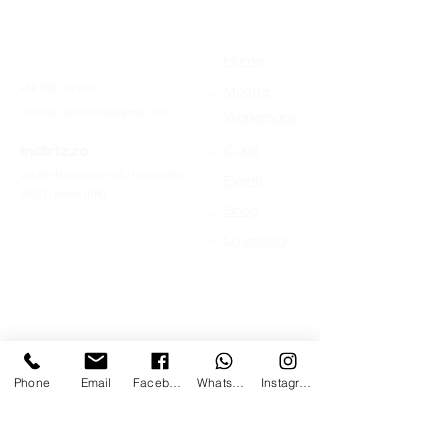
>
Contatti
Home
+39 366 170 1389
>
Mostre
chroma.mandrione@gmail.com
>
Workshops
>
Indirizzo
Corsi
Via del Mandrione 103 / blocco 89c
>
Eventi
00181 - Roma (RM)
>
Shop
>
Lo spazio
Phone
Email
Facebook
Whatsapp
Instagram