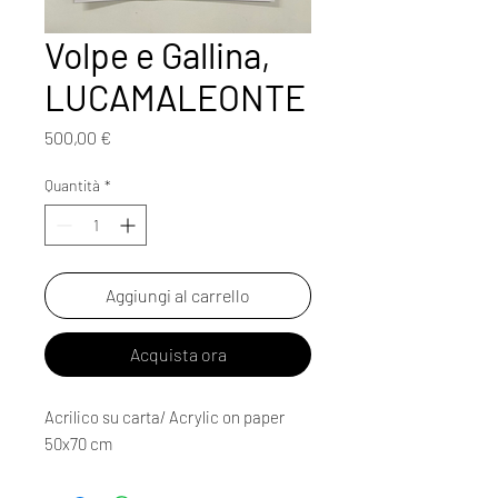
Volpe e Gallina,
LUCAMALEONTE
Prezzo
500,00 €
Quantità
*
Aggiungi al carrello
Acquista ora
Acrilico su carta/ Acrylic on paper
50x70 cm