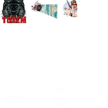
>
Contatti
Home
+39 366 170 1389
>
Mostre
chroma.mandrione@gmail.com
>
Workshops