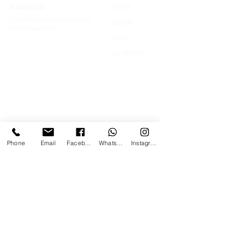
>
Indirizzo
Corsi
Via del Mandrione 103 / blocco 89c
>
Eventi
00181 - Roma (RM)
>
Shop
>
Lo spazio
Phone
Email
Facebook
Whatsapp
Instagram
Contattaci
Nome
*