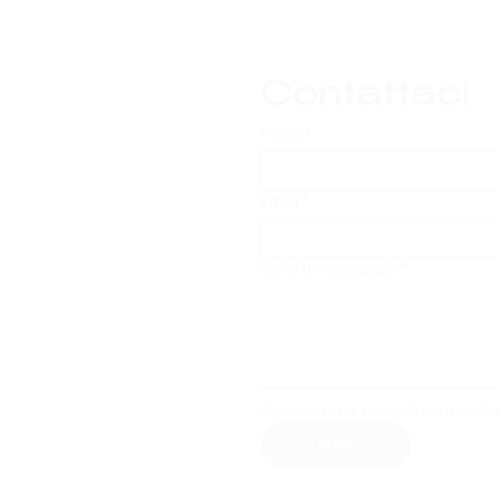
Contattaci
Nome
*
Email
*
Scrivi un messaggio
*
Scrivi qui le tue richieste, ti rispon
Invia