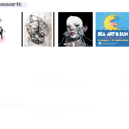
essarti:
>
+39 366 170 1389
Contatti
>
chroma.mandrione@gmail.com
>
>
>
Via del Mandrione 103 / blocco 89c
Indirizzo
>
00181 - Roma (RM)
>