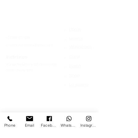
>
Contatti
Home
+39 366 170 1389
>
Mostre
chroma.mandrione@gmail.com
>
Workshops
>
Indirizzo
Corsi
Via del Mandrione 103 / blocco 89c
>
Eventi
00181 - Roma (RM)
>
Shop
>
Lo spazio
Phone
Email
Facebook
Whatsapp
Instagram