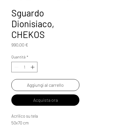
Sguardo
Dionisiaco,
CHEKOS
Prezzo
990,00 €
Quantità
*
Aggiungi al carrello
Acquista ora
Acrilico su tela
50x70 cm