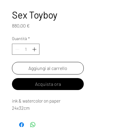
Sex Toyboy
Prezzo
880,00 €
Quantità
*
Aggiungi al carrello
Acquista ora
ink & watercolor on paper
24x32cm