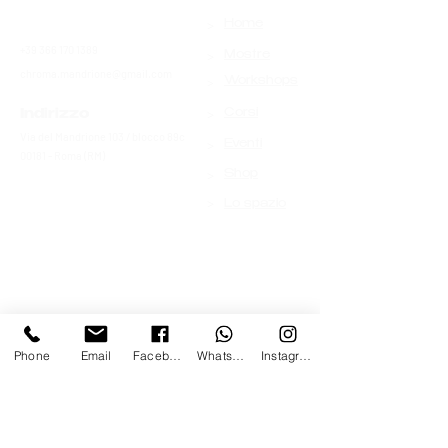
>
Contatti
Home
+39 366 170 1389
>
Mostre
chroma.mandrione@gmail.com
>
Workshops
>
Indirizzo
Corsi
Via del Mandrione 103 / blocco 89c
>
Eventi
00181 - Roma (RM)
>
Shop
>
Lo spazio
Phone
Email
Facebook
Whatsapp
Instagram