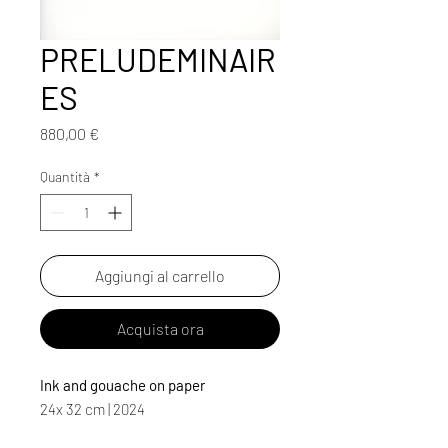
PRELUDEMINAIR
ES
Prezzo
880,00 €
Quantità
*
Aggiungi al carrello
Acquista ora
Ink and gouache on paper
24x 32 cm | 2024