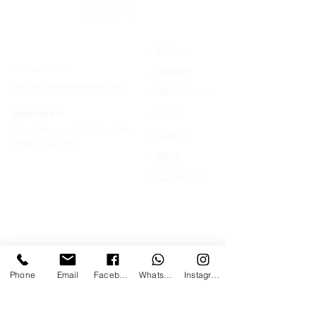
>
Contatti
Home
+39 366 170 1389
>
Mostre
chroma.mandrione@gmail.com
>
Workshops
>
Indirizzo
Corsi
Via del Mandrione 103 / blocco 89c
>
Eventi
00181 - Roma (RM)
>
Shop
>
Lo spazio
Phone
Email
Facebook
Whatsapp
Instagram