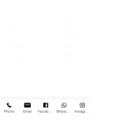
>
Contatti
Home
+39 366 170 1389
>
Mostre
chroma.mandrione@gmail.com
>
Workshops
>
Indirizzo
Corsi
Via del Mandrione 103 / blocco 89c
>
Eventi
00181 - Roma (RM)
>
Shop
>
Lo spazio
Phone
Email
Facebook
Whatsapp
Instagram