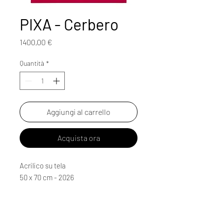
PIXA - Cerbero
Prezzo
1400,00 €
Quantità
*
Aggiungi al carrello
Acquista ora
Acrilico su tela
50 x 70 cm - 2026