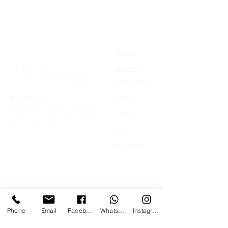
>
Contatti
Home
+39 366 170 1389
>
Mostre
chroma.mandrione@gmail.com
>
Workshops
>
Indirizzo
Corsi
Via del Mandrione 103 / blocco 89c
>
Eventi
00181 - Roma (RM)
>
Shop
>
Lo spazio
Phone
Email
Facebook
Whatsapp
Instagram