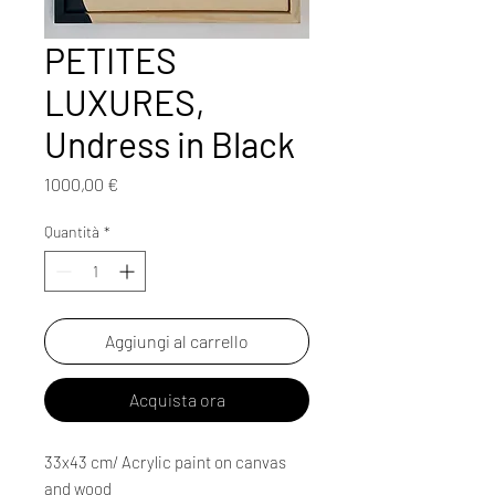
PETITES
LUXURES,
Undress in Black
Prezzo
1000,00 €
Quantità
*
Aggiungi al carrello
Acquista ora
33x43 cm/ Acrylic paint on canvas
and wood