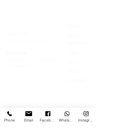
>
Contatti
Home
+39 366 170 1389
>
Mostre
chroma.mandrione@gmail.com
>
Workshops
>
Indirizzo
Corsi
Via del Mandrione 103 / blocco 89c
>
Eventi
00181 - Roma (RM)
>
Shop
>
Lo spazio
Phone
Email
Facebook
Whatsapp
Instagram