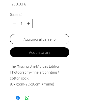
Prezzo
1200,00 €
Quantità
*
Aggiungi al carrello
Acquista ora
The Missing One (Adidas Edition)
Photography- fine art printing /
cotton sock
97x72cm-26x20cm (+frame)