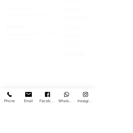
>
Contatti
Home
+39 366 170 1389
>
Mostre
chroma.mandrione@gmail.com
>
Workshops
>
Indirizzo
Corsi
Via del Mandrione 103 / blocco 89c
>
Eventi
00181 - Roma (RM)
>
Shop
>
Lo spazio
Phone
Email
Facebook
Whatsapp
Instagram