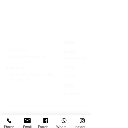
>
Contatti
Home
+39 366 170 1389
>
Mostre
chroma.mandrione@gmail.com
>
Workshops
>
Indirizzo
Corsi
Via del Mandrione 103 / blocco 89c
>
Eventi
00181 - Roma (RM)
>
Shop
>
Lo spazio
Phone
Email
Facebook
Whatsapp
Instagram