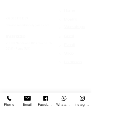
>
Contatti
Home
+39 366 170 1389
>
Mostre
chroma.mandrione@gmail.com
>
Workshops
>
Indirizzo
Corsi
Via del Mandrione 103 / blocco 89c
>
Eventi
00181 - Roma (RM)
>
Shop
>
Lo spazio
Phone
Email
Facebook
Whatsapp
Instagram