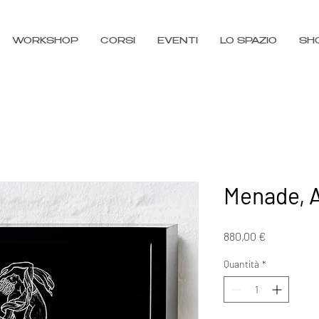
WORKSHOP
CORSI
EVENTI
LO SPAZIO
SH
Menade, 
Prezzo
880,00 €
Quantità
*