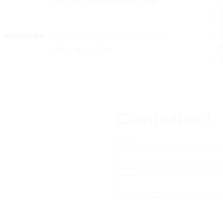
chroma.mandrione@gmail.com
>
>
>
Via del Mandrione 103 / blocco 89c
Indirizzo
>
00181 - Roma (RM)
>
Contattaci
Nome
*
Email
*
Scrivi un messaggio
*