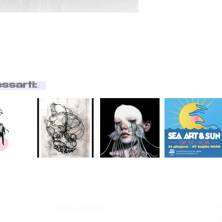
essarti:
>
+39 366 170 1389
Contatti
>