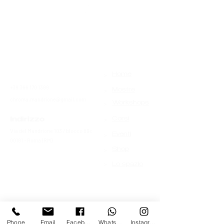
>
Contatti
Home
+39 366 170 1389
>
Mostre
chroma.mandrione@gmail.com
>
Workshops
>
Indirizzo
Corsi
Via del Mandrione 103 / blocco 89c
>
Eventi
00181 - Roma (RM)
>
Shop
>
Lo spazio
Phone
Email
Facebook
Whatsapp
Instagram