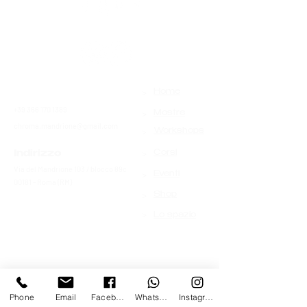
>
Contatti
Home
+39 366 170 1389
>
Mostre
chroma.mandrione@gmail.com
>
Workshops
>
Indirizzo
Corsi
Via del Mandrione 103 / blocco 89c
>
Eventi
00181 - Roma (RM)
>
Shop
>
Lo spazio
Phone
Email
Facebook
Whatsapp
Instagram