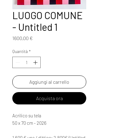
LUOGO COMUNE
- Untitled 1
Prezzo
1600,00 €
Quantità
*
Aggiungi al carrello
Acquista ora
Acrilico su tela
50 x 70 cm - 2026
1.600 € una / dittico: 2.800€ (Untitled