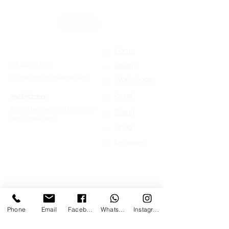
>
Contatti
Home
+39 366 170 1389
>
Mostre
chroma.mandrione@gmail.com
>
Workshops
>
Indirizzo
Corsi
Via del Mandrione 103 / blocco 89c
>
Eventi
00181 - Roma (RM)
>
Shop
>
Lo spazio
Phone
Email
Facebook
Whatsapp
Instagram