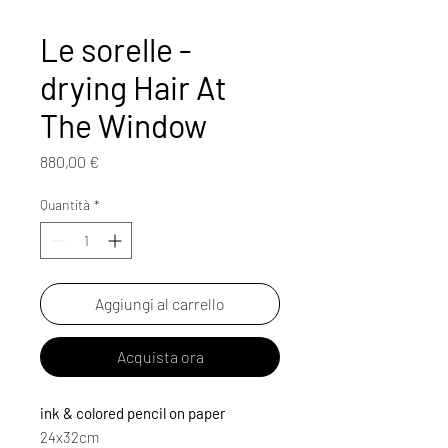
Le sorelle -
drying Hair At
The Window
Prezzo
880,00 €
Quantità
*
Aggiungi al carrello
Acquista ora
ink & colored pencil on paper
24x32cm