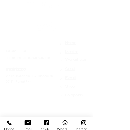
>
Contatti
Home
+39 366 170 1389
>
Mostre
chroma.mandrione@gmail.com
>
Workshops
>
Indirizzo
Corsi
Via del Mandrione 103 / blocco 89c
>
Eventi
00181 - Roma (RM)
>
Shop
>
Lo spazio
Phone
Email
Facebook
Whatsapp
Instagram