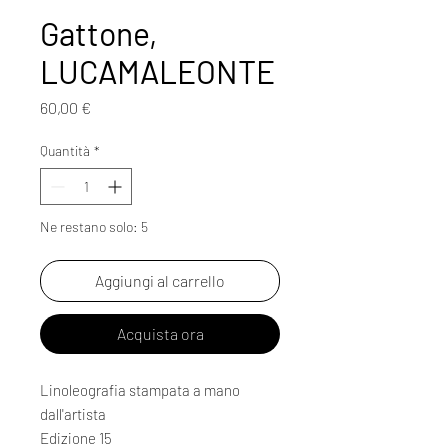
Gattone,
LUCAMALEONTE
Prezzo
60,00 €
Quantità
*
Ne restano solo: 5
Aggiungi al carrello
Acquista ora
Linoleografia stampata a mano
dall'artista
Edizione 15