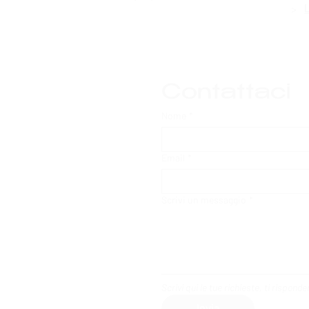
>
Contattaci
Nome
*
Email
*
Scrivi un messaggio
*
Scrivi qui le tue richieste, ti rispon
Invia