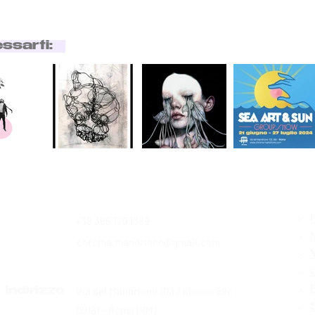
essarti:
>
+39 366 170 1389
Contatti
>
chroma.mandrione@gmail.com
>
>
>
Via del Mandrione 103 / blocco 89c
Indirizzo
>
00181 - Roma (RM)