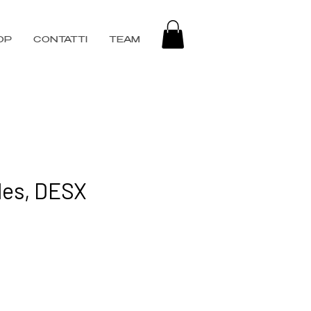
OP
CONTATTI
TEAM
les, DESX