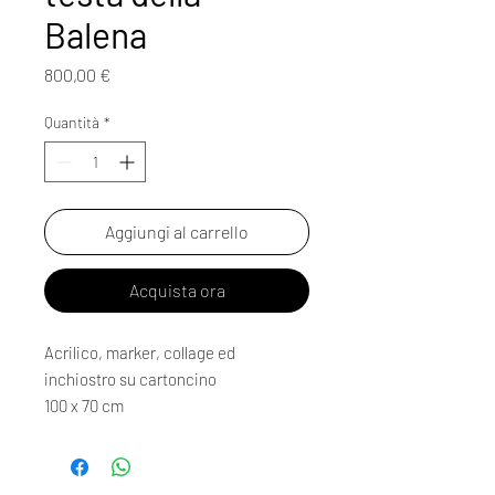
Balena
Prezzo
800,00 €
Quantità
*
Aggiungi al carrello
Acquista ora
Acrilico, marker, collage ed
inchiostro su cartoncino
100 x 70 cm