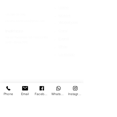
>
Contatti
Home
+39 366 170 1389
>
Mostre
chroma.mandrione@gmail.com
>
Workshops
>
Indirizzo
Corsi
Via del Mandrione 103 / blocco 89c
>
Eventi
00181 - Roma (RM)
>
Shop
>
Lo spazio
Phone
Email
Facebook
Whatsapp
Instagram