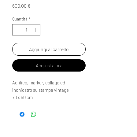
Prezzo
600,00 €
Quantità
*
Aggiungi al carrello
Acquista ora
Acrilico, marker, collage ed
inchiostro su stampa vintage
70 x 50 cm