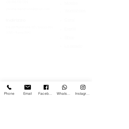
+39 366 170 1389
>
Mostre
chroma.mandrione@gmail.com
>
Workshops
>
Indirizzo
Corsi
Via del Mandrione 103 / blocco 89c
>
Eventi
00181 - Roma (RM)
>
Shop
>
Lo spazio
Phone
Email
Facebook
Whatsapp
Instagram