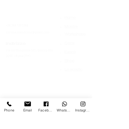
>
Contatti
Home
+39 366 170 1389
>
Mostre
chroma.mandrione@gmail.com
>
Workshops
>
Indirizzo
Corsi
Via del Mandrione 103 / blocco 89c
>
Eventi
00181 - Roma (RM)
>
Shop
>
Lo spazio
Phone
Email
Facebook
Whatsapp
Instagram