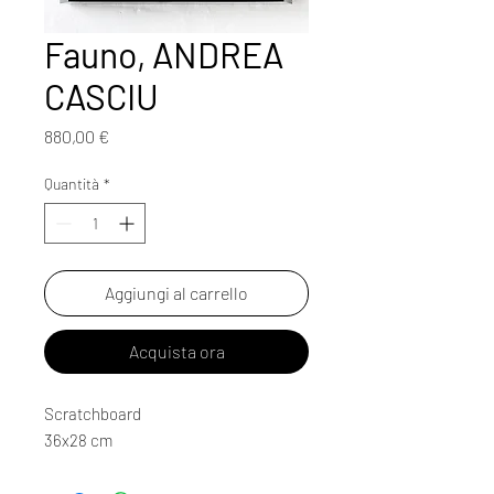
Fauno, ANDREA
CASCIU
Prezzo
880,00 €
Quantità
*
Aggiungi al carrello
Acquista ora
Scratchboard
36x28 cm