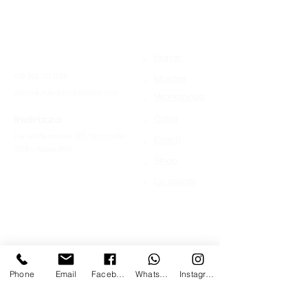
>
Contatti
Home
+39 366 170 1389
>
Mostre
chroma.mandrione@gmail.com
>
Workshops
>
Indirizzo
Corsi
Via del Mandrione 103 / blocco 89c
>
Eventi
00181 - Roma (RM)
>
Shop
>
Lo spazio
Phone
Email
Facebook
Whatsapp
Instagram