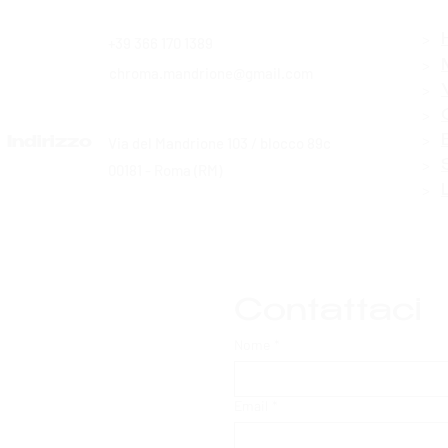
>
+39 366 170 1389
Contatti
>
chroma.mandrione@gmail.com
>
>
>
Via del Mandrione 103 / blocco 89c
Indirizzo
>
00181 - Roma (RM)
>
Contattaci
Nome
*
Email
*