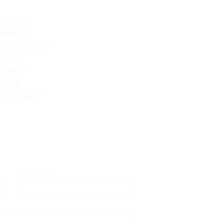
Home
Mostre
Workshops
Corsi
Eventi
Shop
Lo spazio
Cognome