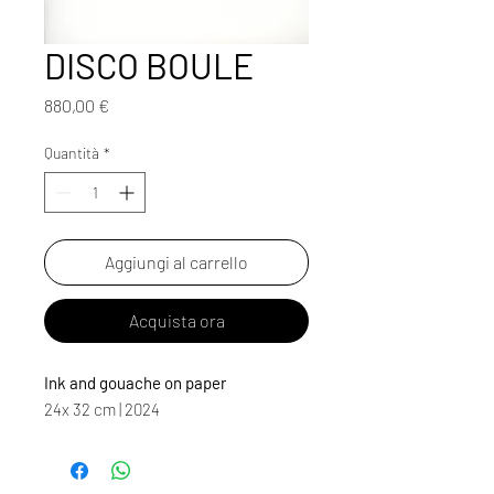
DISCO BOULE
Prezzo
880,00 €
Quantità
*
Aggiungi al carrello
Acquista ora
Ink and gouache on paper
24x 32 cm | 2024