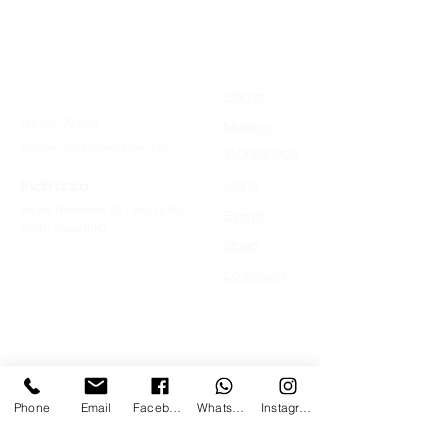
>
Contatti
Home
+39 366 170 1389
>
Mostre
chroma.mandrione@gmail.com
>
Workshops
>
Indirizzo
Corsi
Via del Mandrione 103 / blocco 89c
>
Eventi
00181 - Roma (RM)
>
Shop
>
Lo spazio
Phone
Email
Facebook
Whatsapp
Instagram