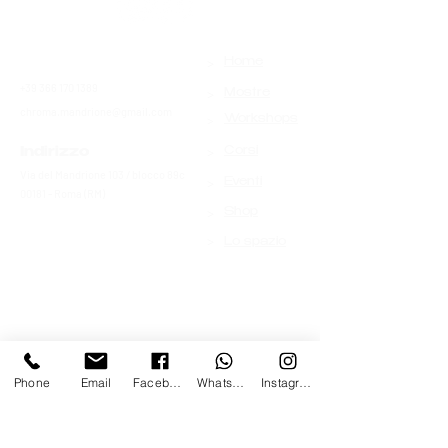
>
Contatti
Home
+39 366 170 1389
>
Mostre
chroma.mandrione@gmail.com
>
Workshops
>
Indirizzo
Corsi
Via del Mandrione 103 / blocco 89c
>
Eventi
00181 - Roma (RM)
>
Shop
>
Lo spazio
Phone
Email
Facebook
Whatsapp
Instagram