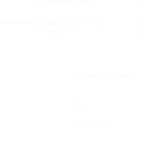
chroma.mandrione@gmail.com
>
>
>
Via del Mandrione 103 / blocco 89c
Indirizzo
>
00181 - Roma (RM)
>
Contattaci
Nome
*
Email
*
Scrivi un messaggio
*