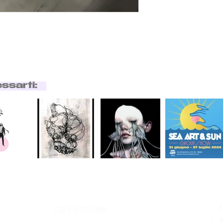
essarti:
>
+39 366 170 1389
Contatti
>