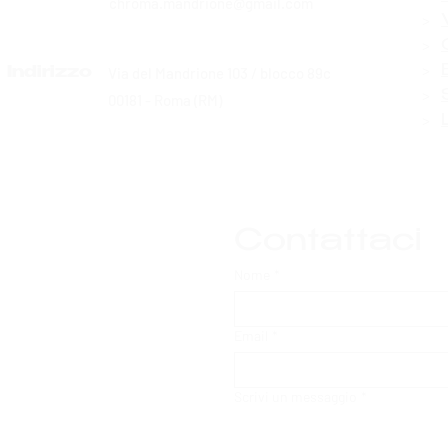
chroma.mandrione@gmail.com
>
>
>
Via del Mandrione 103 / blocco 89c
Indirizzo
>
00181 - Roma (RM)
>
Contattaci
Nome
*
Email
*
Scrivi un messaggio
*