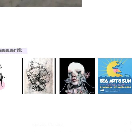
essarti:
>
+39 366 170 1389
Contatti
>