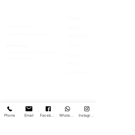
>
Contatti
Home
+39 366 170 1389
>
Mostre
chroma.mandrione@gmail.com
>
Workshops
>
Indirizzo
Corsi
Via del Mandrione 103 / blocco 89c
>
Eventi
00181 - Roma (RM)
>
Shop
>
Lo spazio
Phone
Email
Facebook
Whatsapp
Instagram