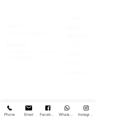
>
Contatti
Home
+39 366 170 1389
>
Mostre
chroma.mandrione@gmail.com
>
Workshops
>
Indirizzo
Corsi
Via del Mandrione 103 / blocco 89c
>
Eventi
00181 - Roma (RM)
>
Shop
>
Lo spazio
Phone
Email
Facebook
Whatsapp
Instagram