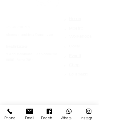
>
Contatti
Home
+39 366 170 1389
>
Mostre
chroma.mandrione@gmail.com
>
Workshops
>
Indirizzo
Corsi
Via del Mandrione 103 / blocco 89c
>
Eventi
00181 - Roma (RM)
>
Shop
>
Lo spazio
Phone
Email
Facebook
Whatsapp
Instagram