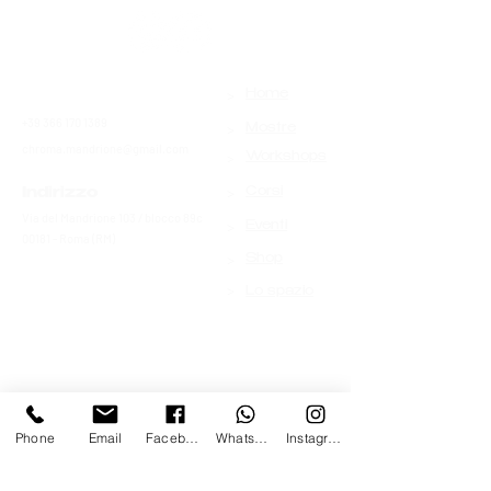
>
Contatti
Home
+39 366 170 1389
>
Mostre
chroma.mandrione@gmail.com
>
Workshops
>
Indirizzo
Corsi
Via del Mandrione 103 / blocco 89c
>
Eventi
00181 - Roma (RM)
>
Shop
>
Lo spazio
Phone
Email
Facebook
Whatsapp
Instagram