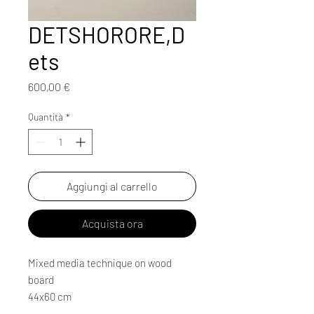
DETSHORORE,D
ets
Prezzo
600,00 €
Quantità
*
Aggiungi al carrello
Acquista ora
Mixed media technique on wood
board
44x60 cm