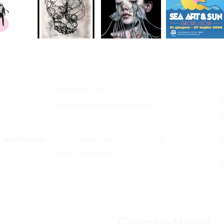
>
+39 366 170 1389
Contatti
>
chroma.mandrione@gmail.com
>
>
>
Via del Mandrione 103 / blocco 89c
Indirizzo
>
00181 - Roma (RM)
>