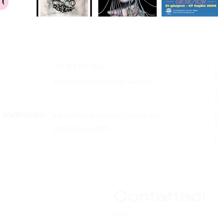
>
+39 366 170 1389
Contatti
>
chroma.mandrione@gmail.com
>
>
>
Via del Mandrione 103 / blocco 89c
Indirizzo
>
00181 - Roma (RM)
>
Contattaci
Nome
*