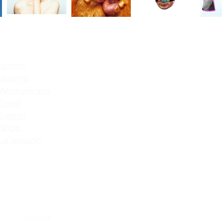
Home
Mostre
Workshops
Corsi
Eventi
Shop
Lo spazio
Cognome