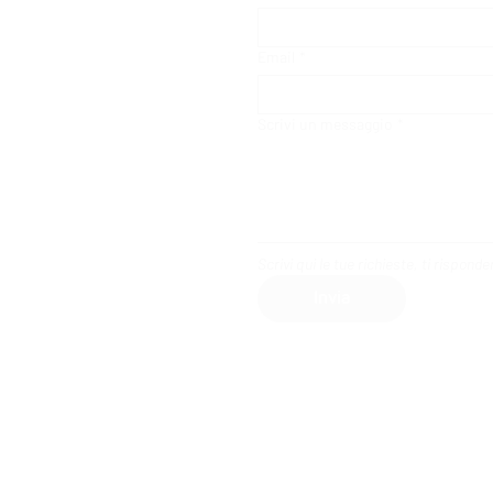
Email
*
Scrivi un messaggio
*
Scrivi qui le tue richieste, ti rispon
Invia