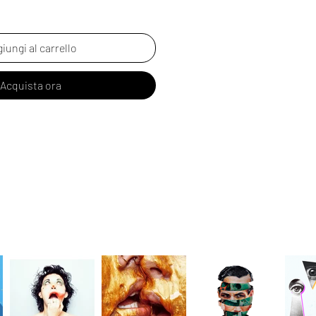
iungi al carrello
Acquista ora