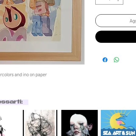
Agg
colors and ino on paper
essarti: