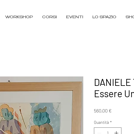
WORKSHOP
CORSI
EVENTI
LO SPAZIO
SH
DANIELE T
Essere U
Prezzo
560,00 €
Quantità
*