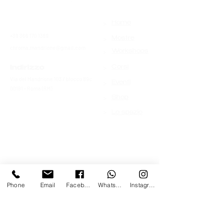
>
Contatti
Home
+39 366 170 1389
>
Mostre
chroma.mandrione@gmail.com
>
Workshops
>
Indirizzo
Corsi
Via del Mandrione 103 / blocco 89c
>
Eventi
00181 - Roma (RM)
>
Shop
>
Lo spazio
Phone
Email
Facebook
Whatsapp
Instagram