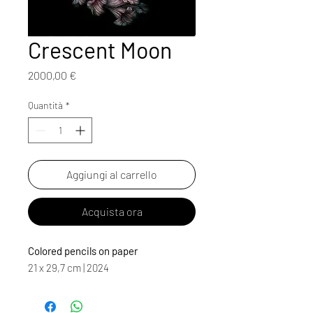
Crescent Moon
Prezzo
2000,00 €
Quantità
*
Aggiungi al carrello
Acquista ora
Colored pencils on paper
21 x 29,7 cm | 2024