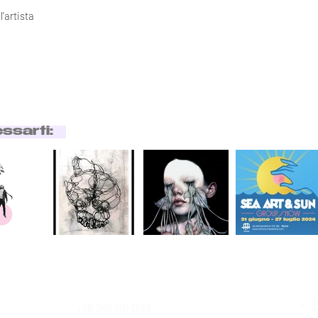
'artista
essarti:
>
+39 366 170 1389
Contatti