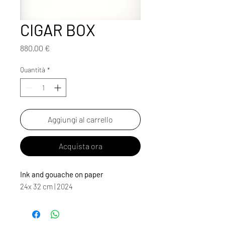
CIGAR BOX
Prezzo
880,00 €
Quantità
*
Aggiungi al carrello
Acquista ora
Ink and gouache on paper
24x 32 cm | 2024