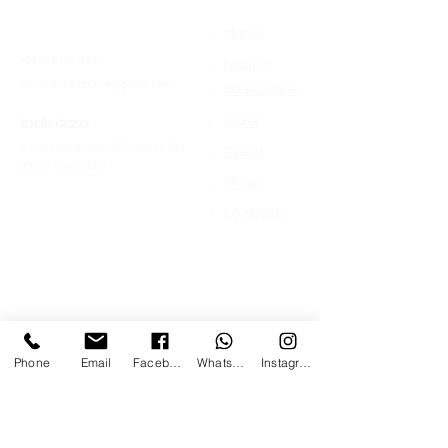
>
Contatti
Home
+39 366 170 1389
>
Mostre
chroma.mandrione@gmail.com
>
Workshops
>
Indirizzo
Corsi
Via del Mandrione 103 / blocco 89c
>
Eventi
00181 - Roma (RM)
>
Shop
>
Lo spazio
Phone
Email
Facebook
Whatsapp
Instagram