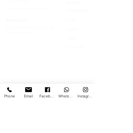
+39 366 170 1389
>
Mostre
chroma.mandrione@gmail.com
>
Workshops
>
Indirizzo
Corsi
Via del Mandrione 103 / blocco 89c
>
Eventi
00181 - Roma (RM)
>
Shop
>
Lo spazio
Phone
Email
Facebook
Whatsapp
Instagram