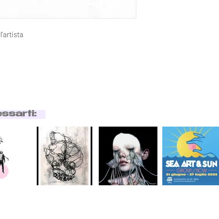
'artista
essarti: