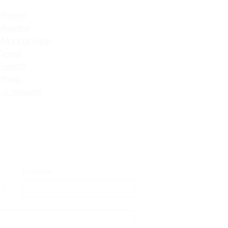
Home
Mostre
Workshops
Corsi
Eventi
Shop
Lo spazio
Cognome