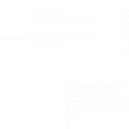
>
+39 366 170 1389
Contatti
>
chroma.mandrione@gmail.com
>
>
>
Via del Mandrione 103 / blocco 89c
Indirizzo
>
00181 - Roma (RM)
>
Contattaci
Nome
*
Email
*