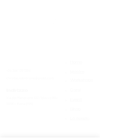
>
Contatti
Home
+39 366 170 1389
>
Mostre
chroma.mandrione@gmail.com
>
Workshops
>
Indirizzo
Corsi
Via del Mandrione 103 / blocco 89c
>
Eventi
00181 - Roma (RM)
>
Shop
>
Lo spazio