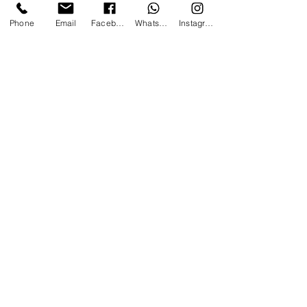
Phone
Email
Facebook
Whatsapp
Instagram
Contattaci
Nome
*
Cognome
Email
*