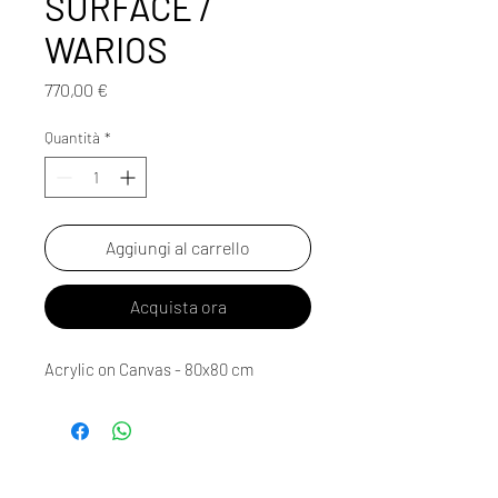
SURFACE /
WARIOS
Prezzo
770,00 €
Quantità
*
Aggiungi al carrello
Acquista ora
Acrylic on Canvas - 80x80 cm