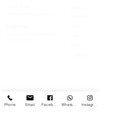
+39 366 170 1389
>
Mostre
chroma.mandrione@gmail.com
>
Workshops
>
Indirizzo
Corsi
Via del Mandrione 103 / blocco 89c
>
Eventi
00181 - Roma (RM)
>
Shop
>
Lo spazio
Phone
Email
Facebook
Whatsapp
Instagram