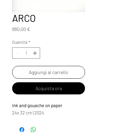
ARCO
Prezzo
880,00 €
Quantità
*
Aggiungi al carrello
Acquista ora
Ink and gouache on paper
24x 32 cm | 2024