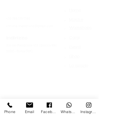
>
Contatti
Home
+39 366 170 1389
>
Mostre
chroma.mandrione@gmail.com
>
Workshops
>
Indirizzo
Corsi
Via del Mandrione 103 / blocco 89c
>
Eventi
00181 - Roma (RM)
>
Shop
>
Lo spazio
Phone
Email
Facebook
Whatsapp
Instagram