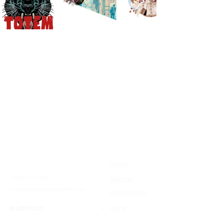
>
Contatti
Home
+39 366 170 1389
>
Mostre
chroma.mandrione@gmail.com
>
Workshops
>
Indirizzo
Corsi