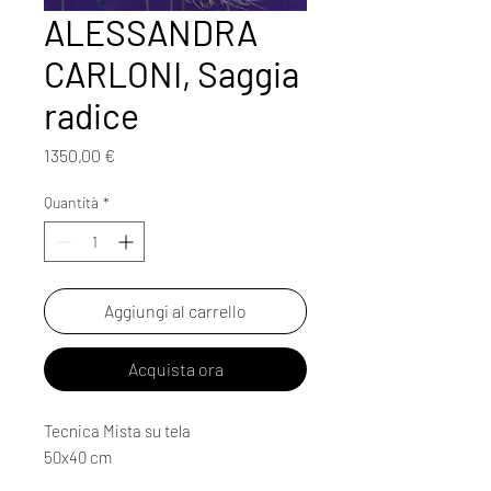
ALESSANDRA
CARLONI, Saggia
radice
Prezzo
1350,00 €
Quantità
*
Aggiungi al carrello
Acquista ora
Tecnica Mista su tela
50x40 cm