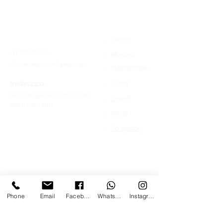
>
Contatti
Home
+39 366 170 1389
>
Mostre
chroma.mandrione@gmail.com
>
Workshops
>
Indirizzo
Corsi
Via del Mandrione 103 / blocco 89c
>
Eventi
00181 - Roma (RM)
>
Shop
>
Lo spazio
Phone
Email
Facebook
Whatsapp
Instagram