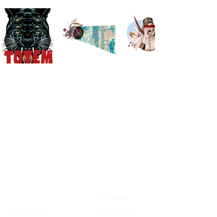
>
Contatti
Home
+39 366 170 1389
>
Mostre