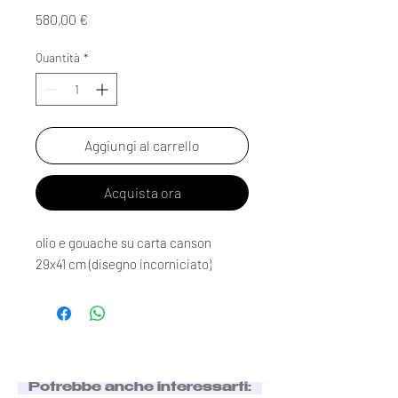
Prezzo
580,00 €
Quantità
*
Aggiungi al carrello
Acquista ora
olio e gouache su carta canson
29x41 cm (disegno incorniciato)
Potrebbe anche interessarti: