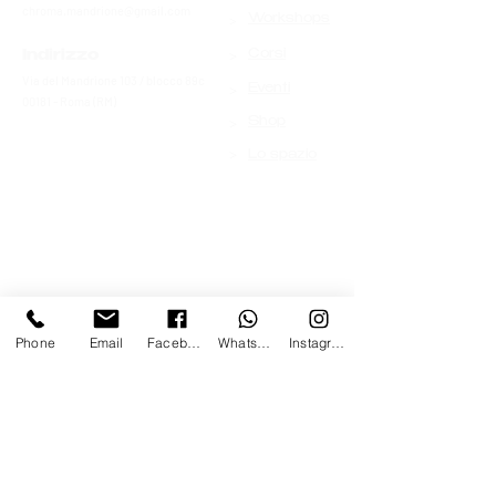
chroma.mandrione@gmail.com
>
Workshops
>
Indirizzo
Corsi
Via del Mandrione 103 / blocco 89c
>
Eventi
00181 - Roma (RM)
>
Shop
>
Lo spazio
Phone
Email
Facebook
Whatsapp
Instagram
Contattaci